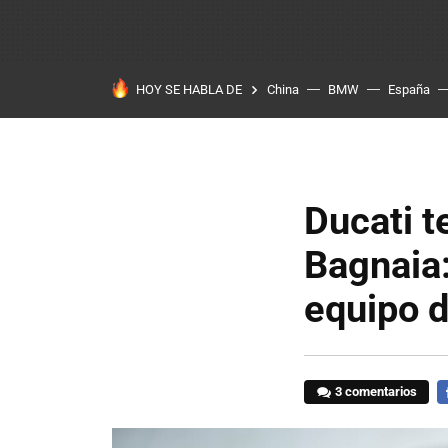
HOY SE HABLA DE
China
BMW
España
Ducati t
Bagnaia
equipo 
3 comentarios
F