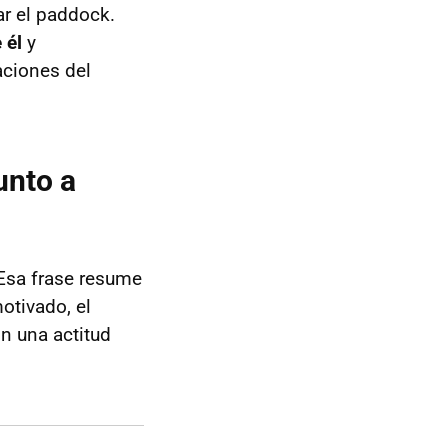
ar el paddock.
 él
y
aciones del
unto a
 Esa frase resume
otivado, el
on una actitud