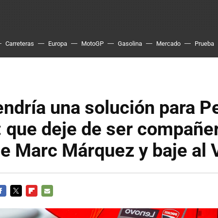
Carreteras
Europa
MotoGP
Gasolina
Mercado
Prueba
endría una solución para P
: que deje de ser compañe
de Marc Márquez y baje al
ACEBOOK
TWITTER
FLIPBOARD
E-
MAIL