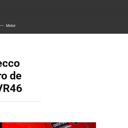
Motor
ecco
ro de
 VR46