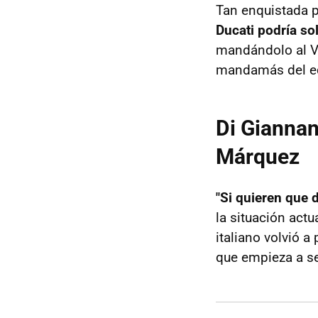
Tan enquistada p
Ducati podría s
mandándolo al VR
mandamás del equ
Di Giannant
Márquez
"Si quieren que 
la situación act
italiano volvió a
que empieza a se