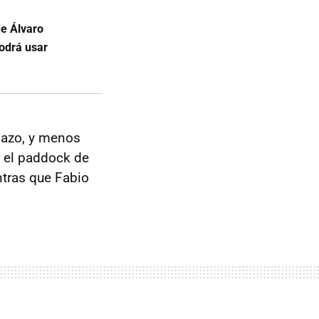
de Álvaro
podrá usar
lazo, y menos
 el paddock de
ntras que Fabio