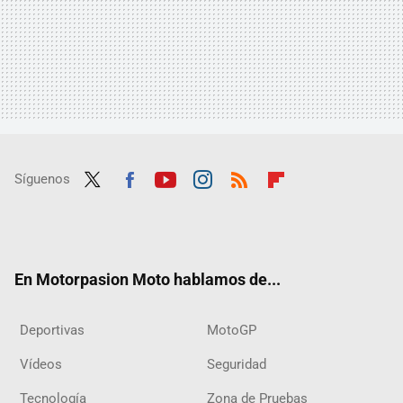
Síguenos
Twit
Fac
Yout
Inst
RSS
Flip
ter
ebo
ube
agra
boar
ok
m
d
En Motorpasion Moto hablamos de...
Deportivas
MotoGP
Vídeos
Seguridad
Tecnología
Zona de Pruebas