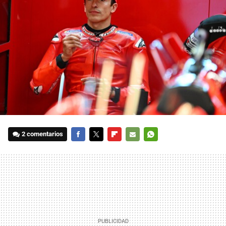
2 comentarios
FACEBOOK
TWITTER
FLIPBOARD
E-
WHATSAPP
MAIL