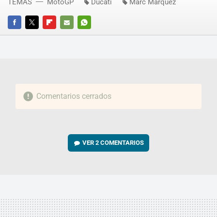
TEMAS
MotoGP
Ducati
Marc Márquez
FACEBOOK
TWITTER
FLIPBOARD
E-
WHATSAPP
MAIL
Comentarios cerrados
VER
2 COMENTARIOS