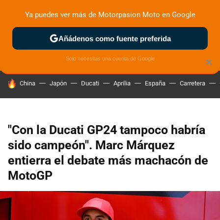
Ya puedes ver más de Motorpasion Moto en Google
ZONA DE PRUEBAS
DEPORTIVAS
MOTOS ELÉCTRICAS
Añádenos como fuente preferida
Solo necesitas una cuenta de Google
×
HOY SE HABLA DE
China
Japón
Ducati
Aprilia
España
Carretera
"Con la Ducati GP24 tampoco habría
sido campeón". Marc Márquez
entierra el debate más machacón de
MotoGP