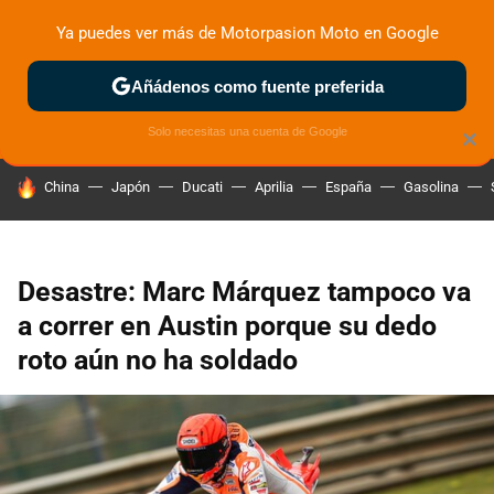
Ya puedes ver más de Motorpasion Moto en Google
ZONA DE PRUEBAS
DEPORTIVAS
MOTOS ELÉCTRICAS
Añádenos como fuente preferida
Solo necesitas una cuenta de Google
×
HOY SE HABLA DE
China
Japón
Ducati
Aprilia
España
Gasolina
Desastre: Marc Márquez tampoco va
a correr en Austin porque su dedo
roto aún no ha soldado