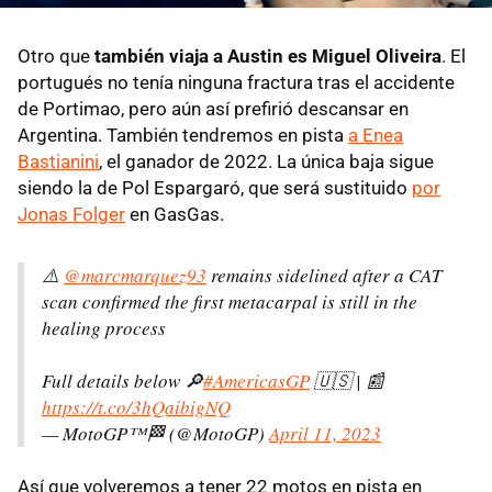
Otro que
también viaja a Austin es Miguel Oliveira
. El
portugués no tenía ninguna fractura tras el accidente
de Portimao, pero aún así prefirió descansar en
Argentina. También tendremos en pista
a Enea
Bastianini
, el ganador de 2022. La única baja sigue
siendo la de Pol Espargaró, que será sustituido
por
Jonas Folger
en GasGas.
⚠️
@marcmarquez93
remains sidelined after a CAT
scan confirmed the first metacarpal is still in the
healing process
Full details below 🔎
#AmericasGP
🇺🇸 | 📰
https://t.co/3hQaibigNQ
— MotoGP™🏁 (@MotoGP)
April 11, 2023
Así que volveremos a tener 22 motos en pista en