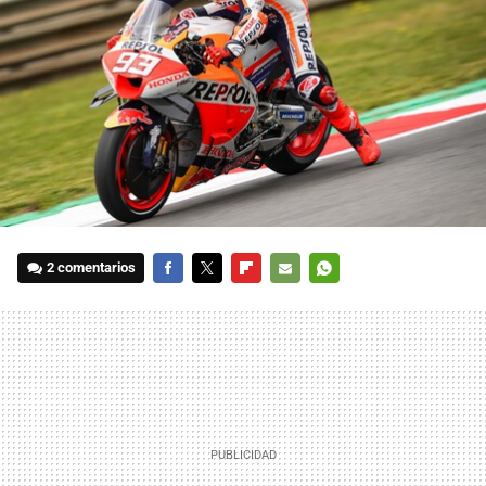
2 comentarios
FACEBOOK
TWITTER
FLIPBOARD
E-
WHATSAPP
MAIL