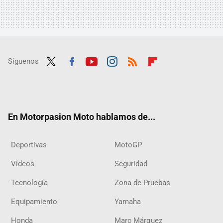
Síguenos
Twit
Fac
Yout
Inst
RSS
Flip
ter
ebo
ube
agra
boar
ok
m
d
En Motorpasion Moto hablamos de...
Deportivas
MotoGP
Vídeos
Seguridad
Tecnología
Zona de Pruebas
Equipamiento
Yamaha
Honda
Marc Márquez