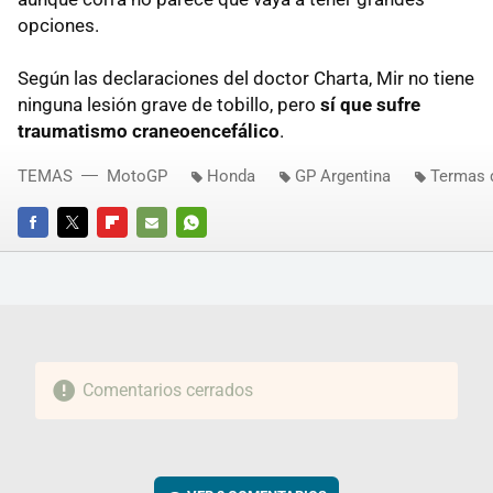
opciones.
Según las declaraciones del doctor Charta, Mir no tiene
ninguna lesión grave de tobillo, pero
sí que sufre
traumatismo craneoencefálico
.
TEMAS
MotoGP
Honda
GP Argentina
Termas 
FACEBOOK
TWITTER
FLIPBOARD
E-
WHATSAPP
MAIL
Comentarios cerrados