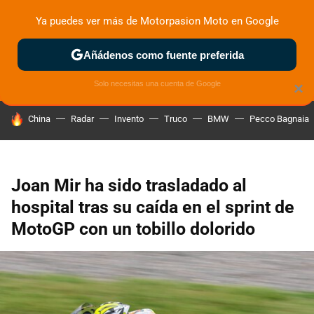
Ya puedes ver más de Motorpasion Moto en Google
ZONA DE PRUEBAS
DEPORTIVAS
MOTOS ELÉCTRICAS
Añádenos como fuente preferida
Solo necesitas una cuenta de Google
×
HOY SE HABLA DE
China
Radar
Invento
Truco
BMW
Pecco Bagnaia
Joan Mir ha sido trasladado al
hospital tras su caída en el sprint de
MotoGP con un tobillo dolorido