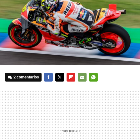
2 comentarios
FACEBOOK
TWITTER
FLIPBOARD
E-
WHATSAPP
MAIL