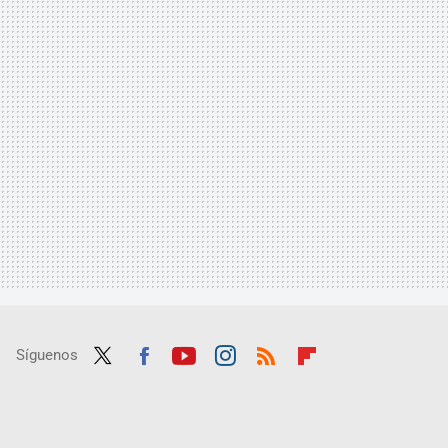
Síguenos
Twit
Fac
Yout
Inst
RSS
Flip
ter
ebo
ube
agra
boar