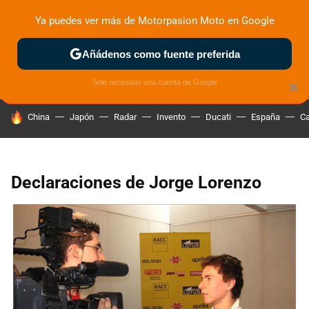
Ya puedes ver más de Motorpasion Moto en Google
ZONA DE PRUEBAS
DEPORTIVAS
MOTOS ELÉCTRICAS
Añádenos como fuente preferida
Solo necesitas una cuenta de Google
×
HOY SE HABLA DE
China
Japón
Radar
Invento
Ducati
España
Ca
Declaraciones de Jorge Lorenzo