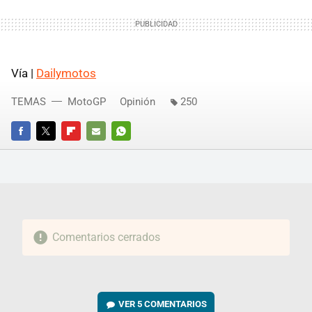
Vía |
Dailymotos
TEMAS
MotoGP
Opinión
250
FACEBOOK
TWITTER
FLIPBOARD
E-
WHATSAPP
MAIL
Comentarios cerrados
VER
5 COMENTARIOS