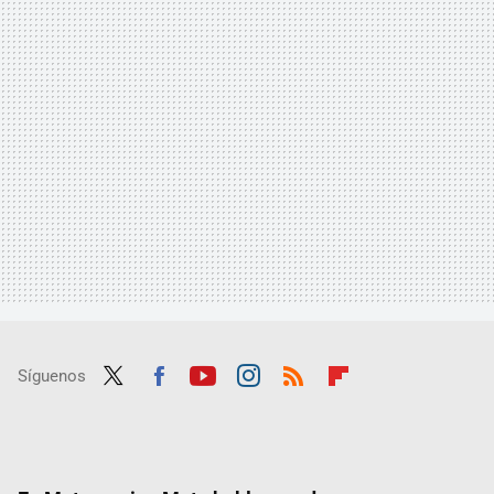
Síguenos
Twit
Fac
Yout
Inst
RSS
Flip
ter
ebo
ube
agra
boar
ok
m
d