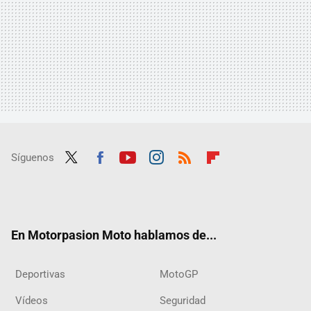
Síguenos
Twit
Fac
Yout
Inst
RSS
Flip
ter
ebo
ube
agra
boar
ok
m
d
En Motorpasion Moto hablamos de...
Deportivas
MotoGP
Vídeos
Seguridad