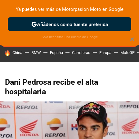
Ya puedes ver más de Motorpasion Moto en Google
ZONA DE PRUEBAS
DEPORTIVAS
MOTOS ELÉCTRICAS
Añádenos como fuente preferida
Solo necesitas una cuenta de Google
×
HOY SE HABLA DE
China
BMW
España
Carreteras
Europa
MotoGP
Dani Pedrosa recibe el alta
hospitalaria