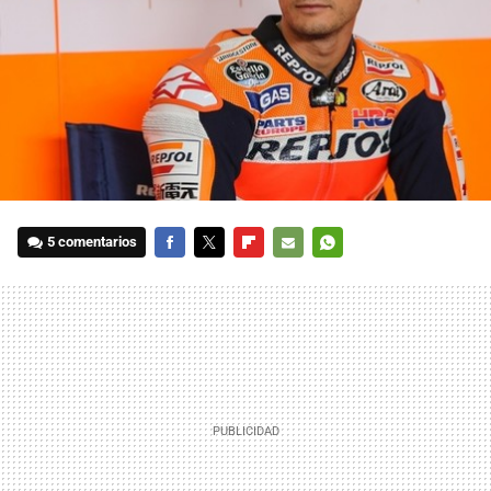
5 comentarios
FACEBOOK
TWITTER
FLIPBOARD
E-
WHATSAPP
MAIL