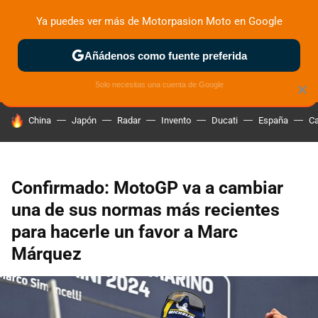
Ya puedes ver más de Motorpasion Moto en Google
ZONA DE PRUEBAS
DEPORTIVAS
MOTOS ELÉCTRICAS
Añádenos como fuente preferida
Solo necesitas una cuenta de Google
×
HOY SE HABLA DE
China
Japón
Radar
Invento
Ducati
España
Ca
Confirmado: MotoGP va a cambiar
una de sus normas más recientes
para hacerle un favor a Marc
Márquez