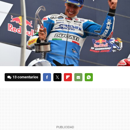
13 comentarios
FACEBOOK
TWITTER
FLIPBOARD
E-
WHATSAPP
MAIL