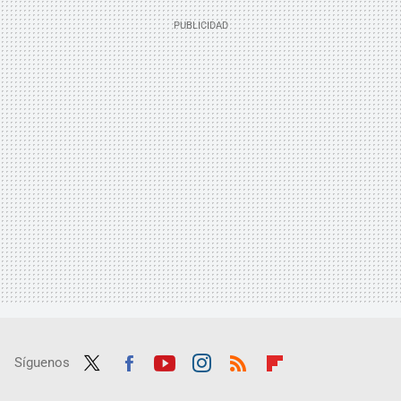
Síguenos
Twit
Fac
Yout
Inst
RSS
Flip