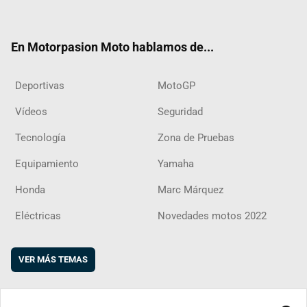
ter
ebo
ube
agra
boar
ok
m
d
En Motorpasion Moto hablamos de...
Deportivas
MotoGP
Vídeos
Seguridad
Tecnología
Zona de Pruebas
Equipamiento
Yamaha
Honda
Marc Márquez
Eléctricas
Novedades motos 2022
VER MÁS TEMAS