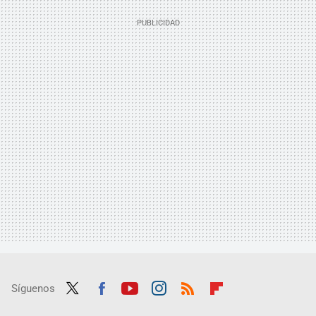
Síguenos
Twit
Fac
Yout
Inst
RSS
Flip