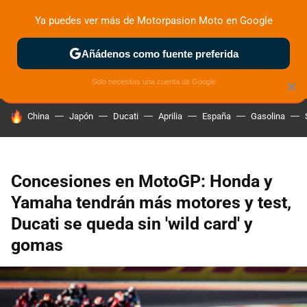
Ya puedes ver más de Motorpasion Moto en Google
ZONA DE PRUEBAS
DEPORTIVAS
MOTOS ELÉCTRICAS
Añádenos como fuente preferida
Solo necesitas una cuenta de Google
×
HOY SE HABLA DE
China
Japón
Ducati
Aprilia
España
Gasolina
Concesiones en MotoGP: Honda y
Yamaha tendrán más motores y test,
Ducati se queda sin 'wild card' y
gomas