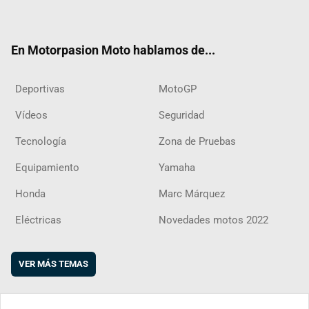
ter
ebo
ube
agra
boar
ok
m
d
En Motorpasion Moto hablamos de...
Deportivas
MotoGP
Vídeos
Seguridad
Tecnología
Zona de Pruebas
Equipamiento
Yamaha
Honda
Marc Márquez
Eléctricas
Novedades motos 2022
VER MÁS TEMAS