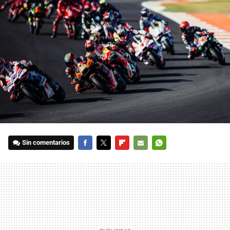
Sin comentarios
FACEBOOK
TWITTER
FLIPBOARD
E-
WHATSAPP
MAIL