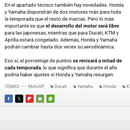
En el apartado técnico también hay novedades. Honda
y Yamaha dispondrán de dos motores más para toda
la temporada que el resto de marcas. Pero lo más
importante es que
el desarrollo del motor será libre
para las japonesas, mientras que para Ducati, KTM y
Aprilia estará congelado. Además, Honda y Yamaha
podrán cambiar hasta dos veces su aerodinámica.
Eso sí, el porcentaje de puntos
se revisará a mitad de
cada temporada
, lo que significa que durante el año
podría haber ajustes si Honda y Yamaha resurgen.
TEMAS
MotoGP
Ducati
Yamaha
Honda
K
FACEBOOK
TWITTER
FLIPBOARD
E-
WHATSAPP
MAIL