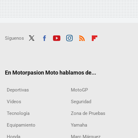
Síguenos
Twit
Fac
Yout
Inst
RSS
Flip
ter
ebo
ube
agra
boar
ok
m
d
En Motorpasion Moto hablamos de...
Deportivas
MotoGP
Vídeos
Seguridad
Tecnología
Zona de Pruebas
Equipamiento
Yamaha
Honda
Marc Márquez