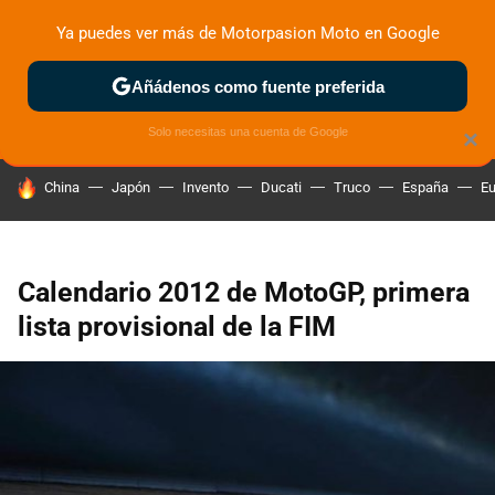
Ya puedes ver más de Motorpasion Moto en Google
ZONA DE PRUEBAS
DEPORTIVAS
MOTOS ELÉCTRICAS
Añádenos como fuente preferida
Solo necesitas una cuenta de Google
×
HOY SE HABLA DE
China
Japón
Invento
Ducati
Truco
España
Eu
Calendario 2012 de MotoGP, primera
lista provisional de la FIM