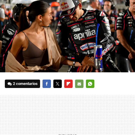
2 comentarios
FACEBOOK
TWITTER
FLIPBOARD
E-
WHATSAPP
MAIL