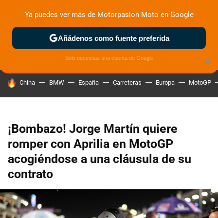
Ya puedes ver más de Motorpasion Moto en Google
ZONA DE PRUEBAS
DEPORTIVAS
MOTOS ELÉCTRICAS
Añádenos como fuente preferida
Solo necesitas una cuenta de Google
×
HOY SE HABLA DE
China
BMW
España
Carreteras
Europa
MotoGP
¡Bombazo! Jorge Martín quiere
romper con Aprilia en MotoGP
acogiéndose a una cláusula de su
contrato