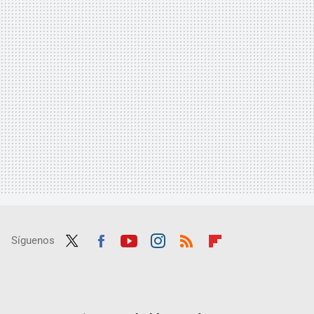
Síguenos
Twit
Fac
Yout
Inst
RSS
Flip
ter
ebo
ube
agra
boar
ok
m
d