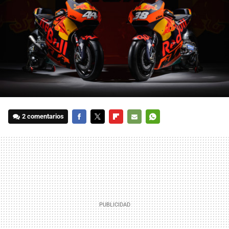
2 comentarios
FACEBOOK
TWITTER
FLIPBOARD
E-
WHATSAPP
MAIL