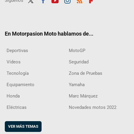
Síguenos
Twit
Fac
Yout
Inst
RSS
Flip
ter
ebo
ube
agra
boar
ok
m
d
En Motorpasion Moto hablamos de...
Deportivas
MotoGP
Vídeos
Seguridad
Tecnología
Zona de Pruebas
Equipamiento
Yamaha
Honda
Marc Márquez
Eléctricas
Novedades motos 2022
VER MÁS TEMAS