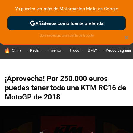
Ya puedes ver más de Motorpasion Moto en Google
ZONA DE PRUEBAS
DEPORTIVAS
MOTOS ELÉCTRICAS
Añádenos como fuente preferida
Solo necesitas una cuenta de Google
×
HOY SE HABLA DE
China
Radar
Invento
Truco
BMW
Pecco Bagnaia
¡Aprovecha! Por 250.000 euros
puedes tener toda una KTM RC16 de
MotoGP de 2018