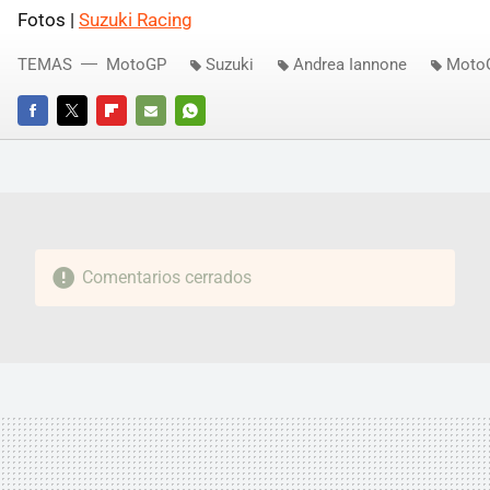
Fotos |
Suzuki Racing
TEMAS
MotoGP
Suzuki
Andrea Iannone
Moto
FACEBOOK
TWITTER
FLIPBOARD
E-
WHATSAPP
MAIL
Comentarios cerrados