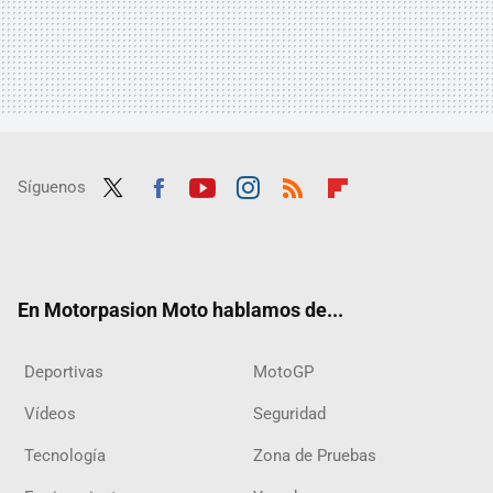
Síguenos
Twit
Fac
Yout
Inst
RSS
Flip
ter
ebo
ube
agra
boar
ok
m
d
En Motorpasion Moto hablamos de...
Deportivas
MotoGP
Vídeos
Seguridad
Tecnología
Zona de Pruebas