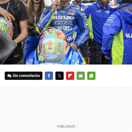
Sin comentarios
FACEBOOK
TWITTER
FLIPBOARD
E-
WHATSAPP
MAIL