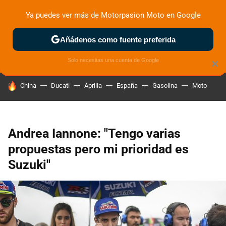
Ya puedes ver más de Motorpasion Moto en Google
ZONA DE PRUEBAS
DEPORTIVAS
MOTOS ELÉCTRICAS
Añádenos como fuente preferida
Solo necesitas una cuenta de Google
×
HOY SE HABLA DE
China
Ducati
Aprilia
España
Gasolina
Moto
Andrea Iannone: "Tengo varias
propuestas pero mi prioridad es
Suzuki"