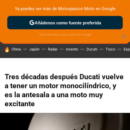
Ya puedes ver más de Motorpasion Moto en Google
ZONA DE PRUEBAS
DEPORTIVAS
MOTOS ELÉCTRICAS
Añádenos como fuente preferida
Solo necesitas una cuenta de Google
×
HOY SE HABLA DE
China
Japón
Radar
Invento
Ducati
Truco
Esp
Tres décadas después Ducati vuelve
a tener un motor monocilíndrico, y
es la antesala a una moto muy
excitante