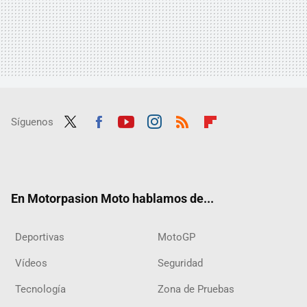
Síguenos
Twit
Fac
Yout
Inst
RSS
Flip
ter
ebo
ube
agra
boar
ok
m
d
En Motorpasion Moto hablamos de...
Deportivas
MotoGP
Vídeos
Seguridad
Tecnología
Zona de Pruebas