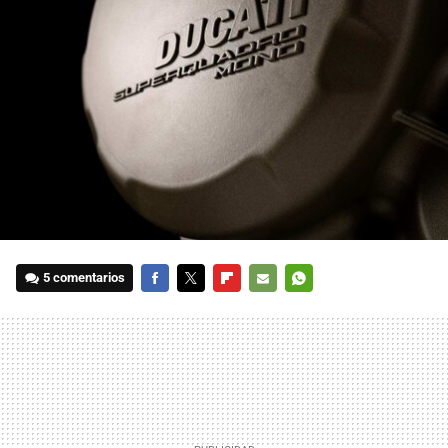
5 comentarios
FACEBOOK
TWITTER
FLIPBOARD
E-
WHATSAPP
MAIL