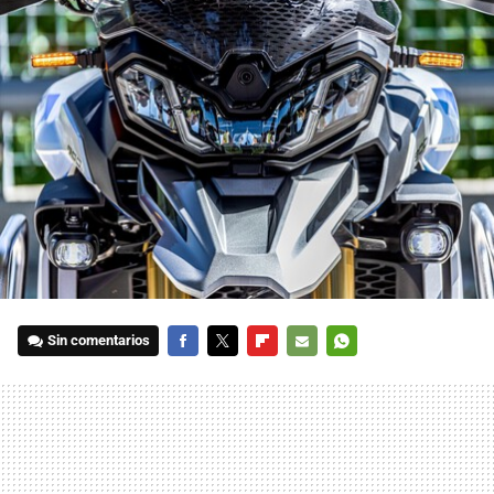
Sin comentarios
FACEBOOK
TWITTER
FLIPBOARD
E-
WHATSAPP
MAIL