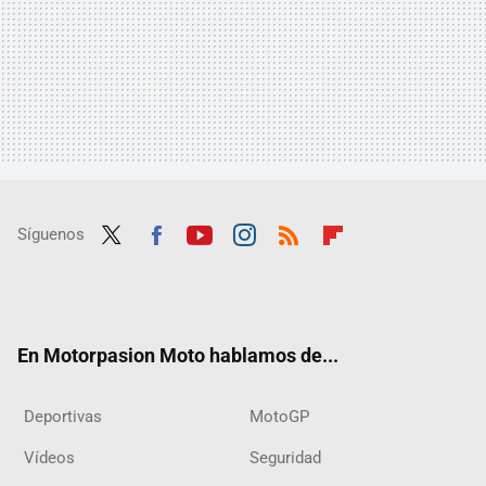
Síguenos
Twit
Fac
Yout
Inst
RSS
Flip
ter
ebo
ube
agra
boar
ok
m
d
En Motorpasion Moto hablamos de...
Deportivas
MotoGP
Vídeos
Seguridad