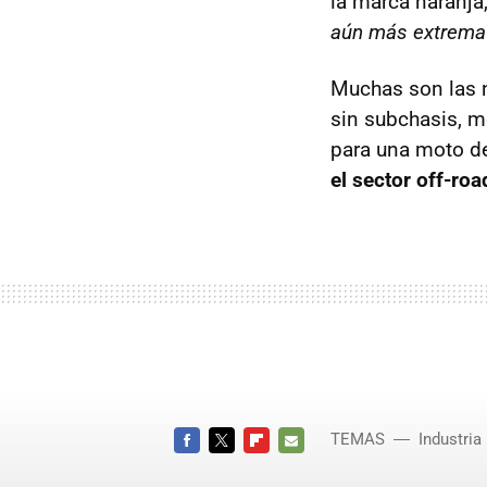
la marca naranja,
aún más extrema 
Muchas son las n
sin subchasis, m
para una moto d
el sector off-roa
TEMAS
Industria
FACEBOOK
TWITTER
FLIPBOARD
E-