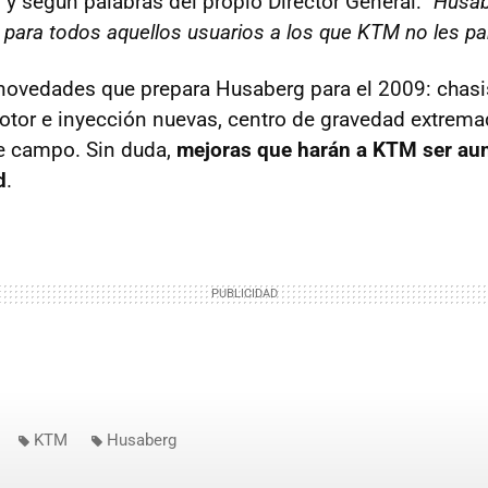
 y según palabras del propio Director General: "
Husab
para todos aquellos usuarios a los que KTM no les par
ovedades que prepara Husaberg para el 2009: chasis
otor e inyección nuevas, centro de gravedad extrem
e campo. Sin duda,
mejoras que harán a KTM ser aun
d
.
KTM
Husaberg