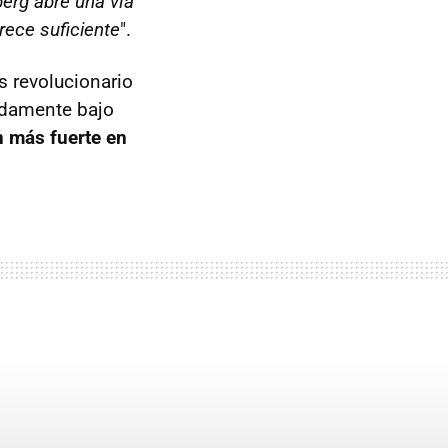
erg abre una vía
ece suficiente
".
 revolucionario
adamente bajo
 más fuerte en