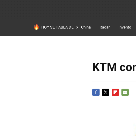
HOY SE HABLA DE
China
Radar
Invento
KTM com
FACEBOOK
TWITTER
FLIPBOARD
E-
MAIL