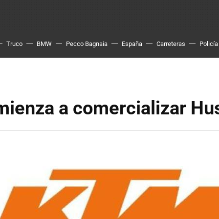
Truco
BMW
Pecco Bagnaia
España
Carreteras
Policía
ienza a comercializar Hu