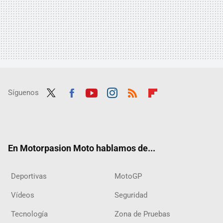
Síguenos
Twit
Fac
Yout
Inst
RSS
Flip
ter
ebo
ube
agra
boar
ok
m
d
En Motorpasion Moto hablamos de...
Deportivas
MotoGP
Vídeos
Seguridad
Tecnología
Zona de Pruebas