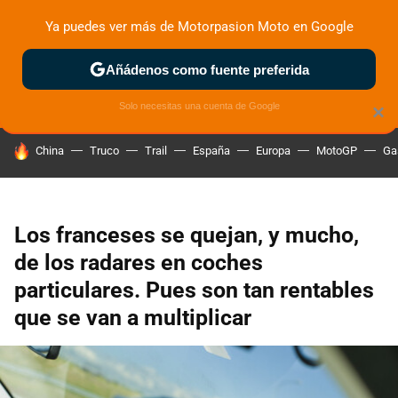
Ya puedes ver más de Motorpasion Moto en Google
ZONA DE PRUEBAS
DEPORTIVAS
MOTOS ELÉCTRICAS
Añádenos como fuente preferida
Solo necesitas una cuenta de Google
×
HOY SE HABLA DE
China
Truco
Trail
España
Europa
MotoGP
Ga
Los franceses se quejan, y mucho,
de los radares en coches
particulares. Pues son tan rentables
que se van a multiplicar