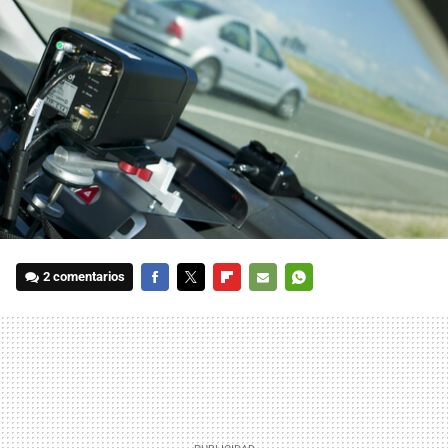
2 comentarios
FACEBOOK
TWITTER
FLIPBOARD
E-
WHATSAPP
MAIL