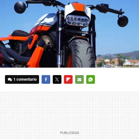
1 comentario
FACEBOOK
TWITTER
FLIPBOARD
E-
WHATSAPP
MAIL