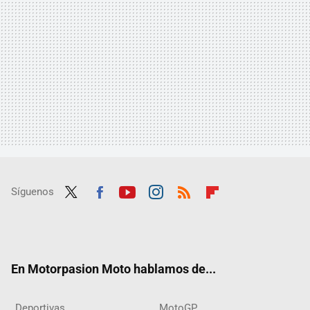
Síguenos
Twit
Fac
Yout
Inst
RSS
Flip
ter
ebo
ube
agra
boar
ok
m
d
En Motorpasion Moto hablamos de...
Deportivas
MotoGP