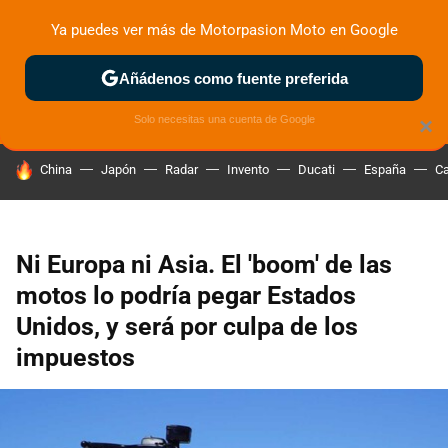
Ya puedes ver más de Motorpasion Moto en Google
ZONA DE PRUEBAS
DEPORTIVAS
MOTOS ELÉCTRICAS
Añádenos como fuente preferida
Solo necesitas una cuenta de Google
×
HOY SE HABLA DE
China
Japón
Radar
Invento
Ducati
España
Ca
Ni Europa ni Asia. El 'boom' de las
motos lo podría pegar Estados
Unidos, y será por culpa de los
impuestos