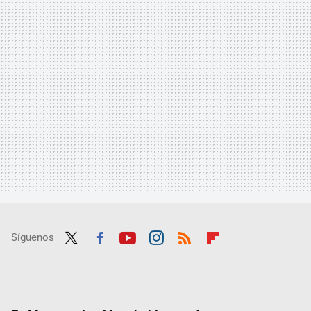
Síguenos
Twit
Fac
Yout
Inst
RSS
Flip
ter
ebo
ube
agra
boar
ok
m
d