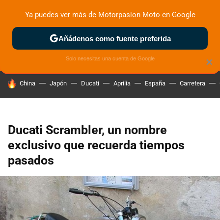
Ya puedes ver más de Motorpasion Moto en Google
ZONA DE PRUEBAS
DEPORTIVAS
MOTOS ELÉCTRICAS
Añádenos como fuente preferida
Solo necesitas una cuenta de Google
×
HOY SE HABLA DE
China
Japón
Ducati
Aprilia
España
Carretera
Ducati Scrambler, un nombre
exclusivo que recuerda tiempos
pasados