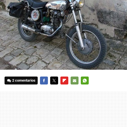
2 comentarios
FACEBOOK
TWITTER
FLIPBOARD
E-
WHATSAPP
MAIL