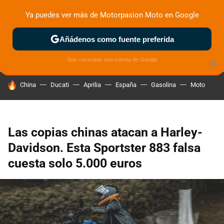
Ya puedes ver más de Motorpasion Moto en Google
ZONA DE PRUEBAS
DEPORTIVAS
MOTOS ELÉCTRICAS
Añádenos como fuente preferida
Solo necesitas una cuenta de Google
×
HOY SE HABLA DE
China
Ducati
Aprilia
España
Gasolina
Moto
Las copias chinas atacan a Harley-
Davidson. Esta Sportster 883 falsa
cuesta solo 5.000 euros