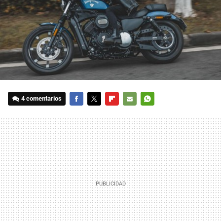
4 comentarios
FACEBOOK
TWITTER
FLIPBOARD
E-
WHATSAPP
MAIL