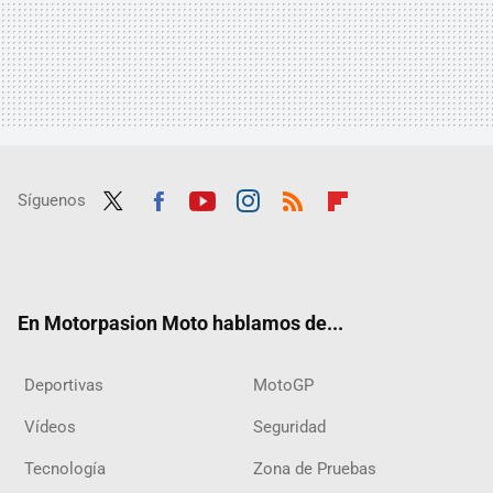
Síguenos
Twit
Fac
Yout
Inst
RSS
Flip
ter
ebo
ube
agra
boar
ok
m
d
En Motorpasion Moto hablamos de...
Deportivas
MotoGP
Vídeos
Seguridad
Tecnología
Zona de Pruebas