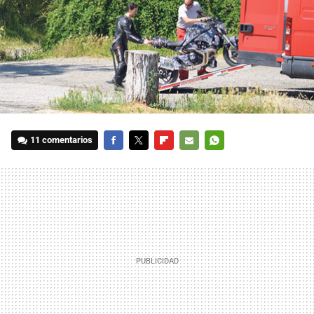
11 comentarios
FACEBOOK
TWITTER
FLIPBOARD
E-
WHATSAPP
MAIL