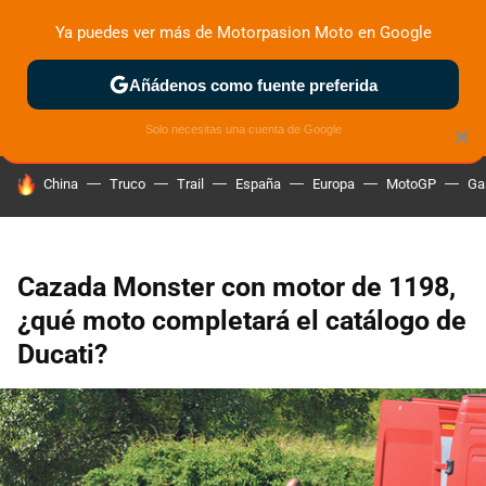
Ya puedes ver más de Motorpasion Moto en Google
ZONA DE PRUEBAS
DEPORTIVAS
MOTOS ELÉCTRICAS
Añádenos como fuente preferida
Solo necesitas una cuenta de Google
×
HOY SE HABLA DE
China
Truco
Trail
España
Europa
MotoGP
Ga
Cazada Monster con motor de 1198,
¿qué moto completará el catálogo de
Ducati?