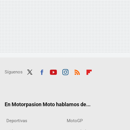
Síguenos
Twit
Fac
Yout
Inst
RSS
Flip
ter
ebo
ube
agra
boar
ok
m
d
En Motorpasion Moto hablamos de...
Deportivas
MotoGP