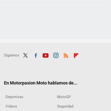
Síguenos
Twit
Fac
Yout
Inst
RSS
Flip
ter
ebo
ube
agra
boar
ok
m
d
En Motorpasion Moto hablamos de...
Deportivas
MotoGP
Vídeos
Seguridad