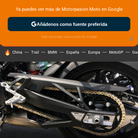
Ya puedes ver más de Motorpasion Moto en Google
ZONA DE PRUEBAS
DEPORTIVAS
MOTOS ELÉCTRICAS
Añádenos como fuente preferida
Solo necesitas una cuenta de Google
×
HOY SE HABLA DE
China
Trail
BMW
España
Europa
MotoGP
Gas