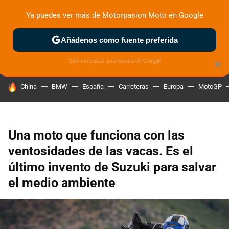
Ya puedes ver más de Motorpasion Moto en Google
ZONA DE PRUEBAS
DEPORTIVAS
MOTOS ELÉCTRICAS
Añádenos como fuente preferida
Solo necesitas una cuenta de Google
×
HOY SE HABLA DE
China
BMW
España
Carreteras
Europa
MotoGP
Una moto que funciona con las
ventosidades de las vacas. Es el
último invento de Suzuki para salvar
el medio ambiente