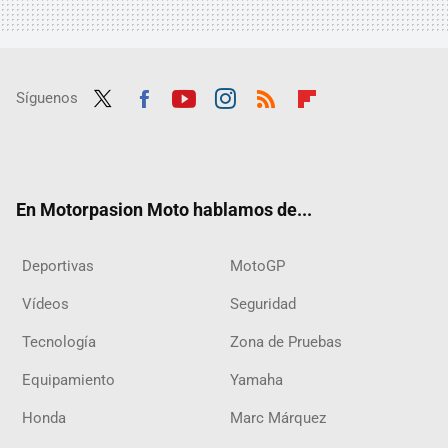
Síguenos
Twit
Fac
Yout
Inst
RSS
Flip
ter
ebo
ube
agra
boar
ok
m
d
En Motorpasion Moto hablamos de...
Deportivas
MotoGP
Vídeos
Seguridad
Tecnología
Zona de Pruebas
Equipamiento
Yamaha
Honda
Marc Márquez