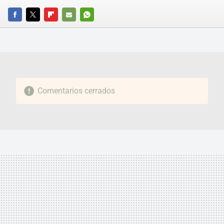
FACEBOOK
TWITTER
FLIPBOARD
E-
WHATSAPP
MAIL
Comentarios cerrados