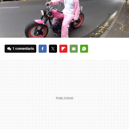
1 comentario
FACEBOOK
TWITTER
FLIPBOARD
E-
WHATSAPP
MAIL