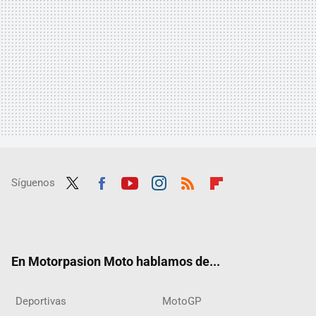
Síguenos
Twit
Fac
Yout
Inst
RSS
Flip
ter
ebo
ube
agra
boar
ok
m
d
En Motorpasion Moto hablamos de...
Deportivas
MotoGP