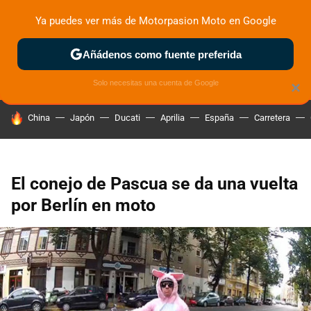
Ya puedes ver más de Motorpasion Moto en Google
ZONA DE PRUEBAS
DEPORTIVAS
MOTOS ELÉCTRICAS
Añádenos como fuente preferida
Solo necesitas una cuenta de Google
×
HOY SE HABLA DE
China
Japón
Ducati
Aprilia
España
Carretera
El conejo de Pascua se da una vuelta
por Berlín en moto