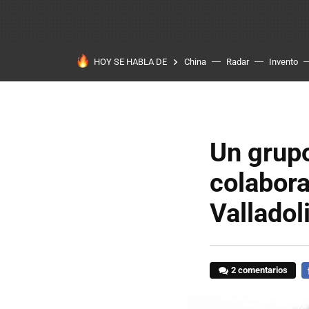
HOY SE HABLA DE
China
Radar
Invento
Un grupo
colabora
Valladol
2 comentarios
F