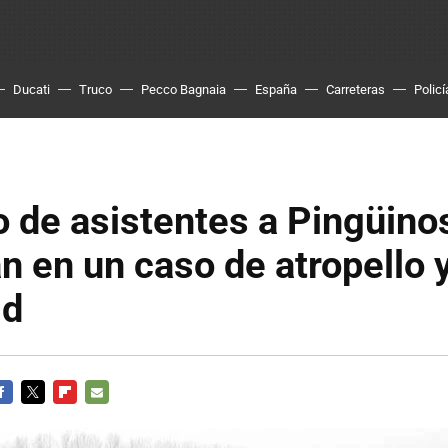
Ducati
Truco
Pecco Bagnaia
España
Carreteras
Policí
 de asistentes a Pingüino
n en un caso de atropello 
id
ACEBOOK
TWITTER
FLIPBOARD
E-
MAIL