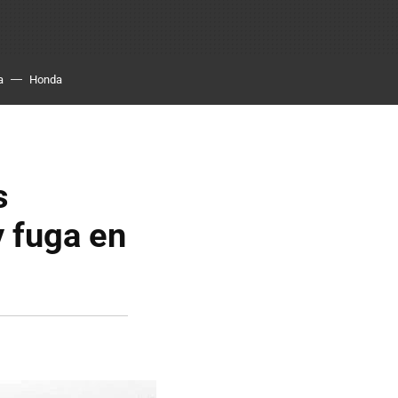
a
Honda
s
y fuga en