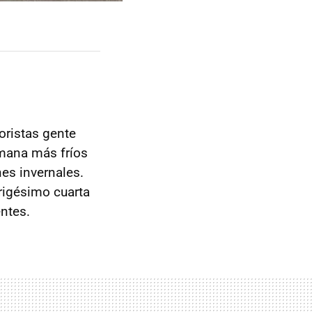
oristas gente
mana más fríos
es invernales.
trigésimo cuarta
entes.