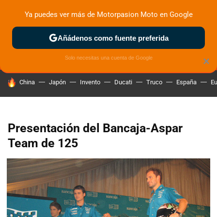
Ya puedes ver más de Motorpasion Moto en Google
MENÚ
NUEVO
Añádenos como fuente preferida
ZONA DE PRUEBAS
DEPORTIVAS
MOTOS ELÉCTRICAS
Solo necesitas una cuenta de Google
×
HOY SE HABLA DE
China
Japón
Invento
Ducati
Truco
España
Eu
Presentación del Bancaja-Aspar
Team de 125