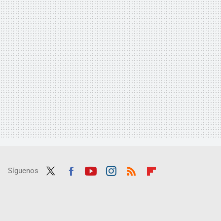
Síguenos
Twit
Fac
Yout
Inst
RSS
Flip
ter
ebo
ube
agra
boar
ok
m
d