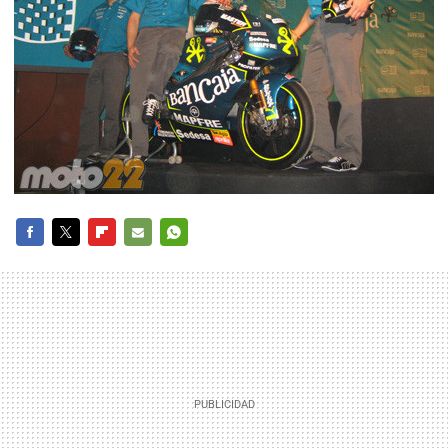
FACEBOOK
TWITTER
FLIPBOARD
E-
WHATSAPP
MAIL