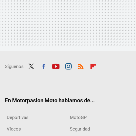
Síguenos
Twit
Fac
Yout
Inst
RSS
Flip
ter
ebo
ube
agra
boar
ok
m
d
En Motorpasion Moto hablamos de...
Deportivas
MotoGP
Vídeos
Seguridad