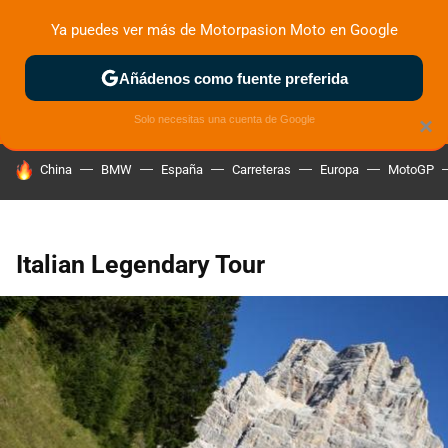
Ya puedes ver más de Motorpasion Moto en Google
ZONA DE PRUEBAS
DEPORTIVAS
MOTOS ELÉCTRICAS
Añádenos como fuente preferida
Solo necesitas una cuenta de Google
×
HOY SE HABLA DE
China
BMW
España
Carreteras
Europa
MotoGP
Italian Legendary Tour