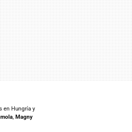
os en Hungría y
Imola
,
Magny