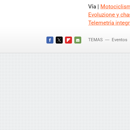
Vía |
Motociclis
Evoluzione y cha
Telemetría integ
TEMAS
Eventos
FACEBOOK
TWITTER
FLIPBOARD
E-
MAIL