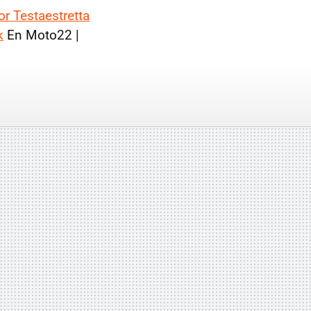
r Testaestretta
k
En Moto22 |