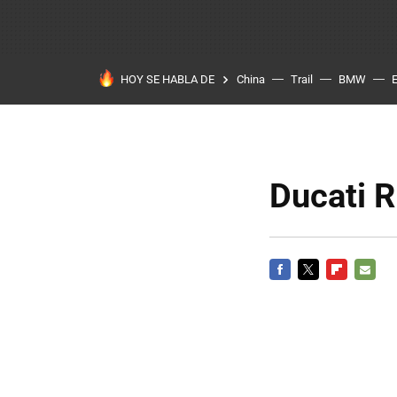
HOY SE HABLA DE
China
Trail
BMW
Ducati R
FACEBOOK
TWITTER
FLIPBOARD
E-
MAIL