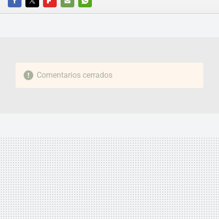
FACEBOOK
TWITTER
FLIPBOARD
E-
WHATSAPP
MAIL
Comentarios cerrados