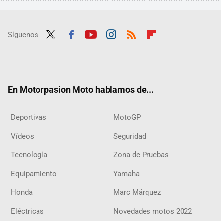
Síguenos
Twit
Fac
Yout
Inst
RSS
Flip
ter
ebo
ube
agra
boar
ok
m
d
En Motorpasion Moto hablamos de...
Deportivas
MotoGP
Vídeos
Seguridad
Tecnología
Zona de Pruebas
Equipamiento
Yamaha
Honda
Marc Márquez
Eléctricas
Novedades motos 2022