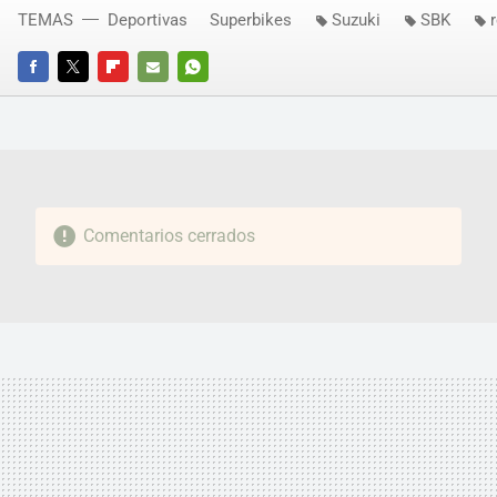
TEMAS
Deportivas
Superbikes
Suzuki
SBK
FACEBOOK
TWITTER
FLIPBOARD
E-
WHATSAPP
MAIL
Comentarios cerrados