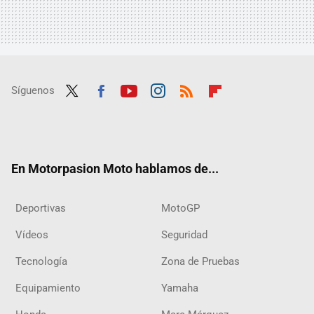
Síguenos
Twit
Fac
Yout
Inst
RSS
Flip
ter
ebo
ube
agra
boar
ok
m
d
En Motorpasion Moto hablamos de...
Deportivas
MotoGP
Vídeos
Seguridad
Tecnología
Zona de Pruebas
Equipamiento
Yamaha