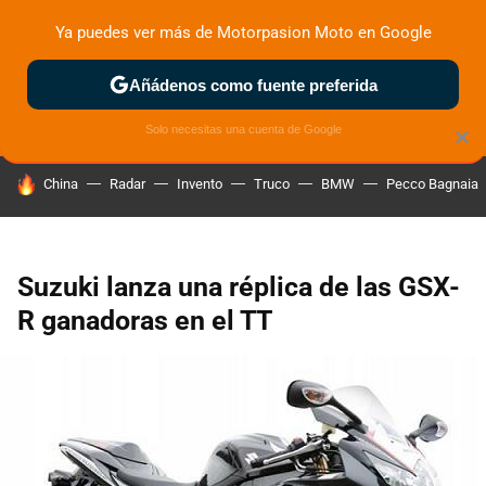
Ya puedes ver más de Motorpasion Moto en Google
ZONA DE PRUEBAS
DEPORTIVAS
MOTOS ELÉCTRICAS
Añádenos como fuente preferida
Solo necesitas una cuenta de Google
×
HOY SE HABLA DE
China
Radar
Invento
Truco
BMW
Pecco Bagnaia
Suzuki lanza una réplica de las GSX-
R ganadoras en el TT