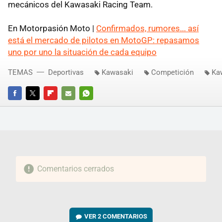
mecánicos del Kawasaki Racing Team.
En Motorpasión Moto |
Confirmados, rumores... así
está el mercado de pilotos en MotoGP: repasamos
uno por uno la situación de cada equipo
TEMAS
Deportivas
Kawasaki
Competición
Ka
FACEBOOK
TWITTER
FLIPBOARD
E-
WHATSAPP
MAIL
Comentarios cerrados
VER
2 COMENTARIOS