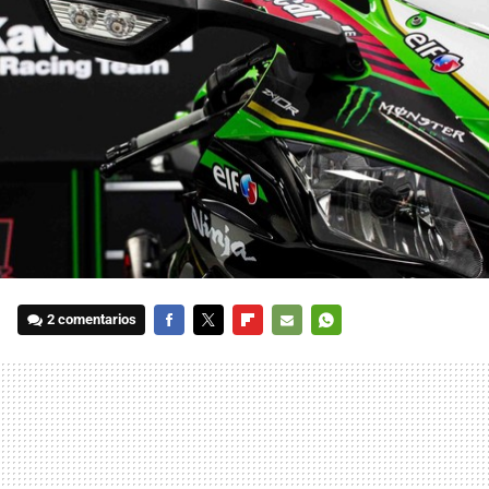
2 comentarios
FACEBOOK
TWITTER
FLIPBOARD
E-
WHATSAPP
MAIL