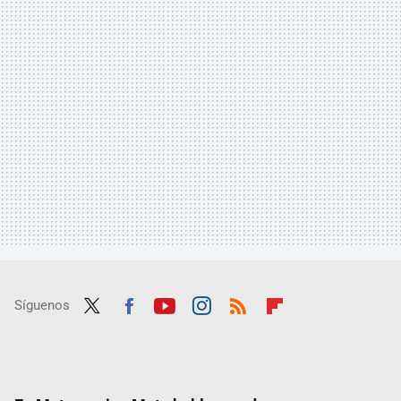
Síguenos
Twit
Fac
Yout
Inst
RSS
Flip
ter
ebo
ube
agra
boar
ok
m
d