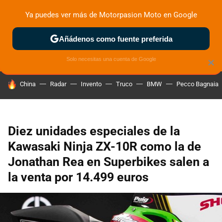
Ya puedes ver más de Motorpasion Moto en Google
ZONA DE PRUEBAS
DEPORTIVAS
MOTOS ELÉCTRICAS
Añádenos como fuente preferida
Solo necesitas una cuenta de Google
×
HOY SE HABLA DE
China
Radar
Invento
Truco
BMW
Pecco Bagnaia
Diez unidades especiales de la
Kawasaki Ninja ZX-10R como la de
Jonathan Rea en Superbikes salen a
la venta por 14.499 euros