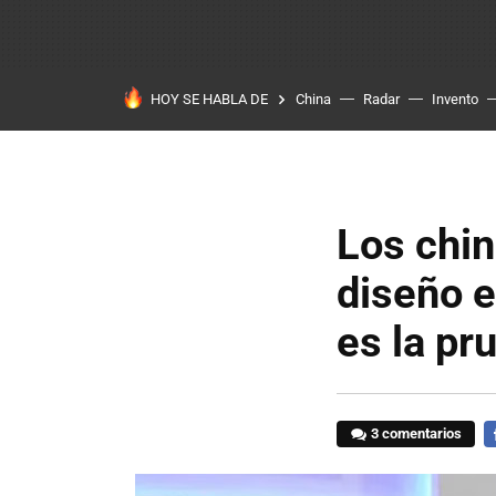
HOY SE HABLA DE
China
Radar
Invento
Los chin
diseño e
es la pr
3 comentarios
F