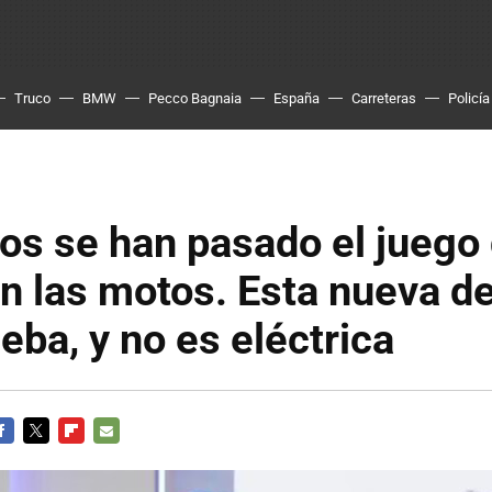
Truco
BMW
Pecco Bagnaia
España
Carreteras
Policía
os se han pasado el juego 
n las motos. Esta nueva d
ueba, y no es eléctrica
ACEBOOK
TWITTER
FLIPBOARD
E-
MAIL