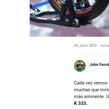
20 Junio 2023
Actua
John Fern
Cada vez vemos m
muchas que inclu
más eminente. Un
K 333.