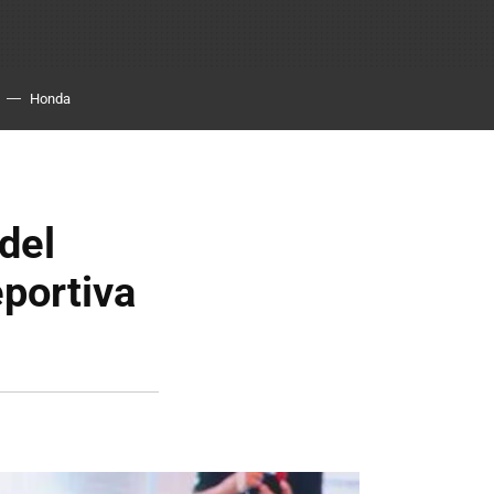
Honda
del
eportiva