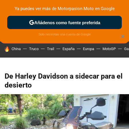
Ya puedes ver más de Motorpasion Moto en Google
ZONA DE PRUEBAS
DEPORTIVAS
MOTOS ELÉCTRICAS
Añádenos como fuente preferida
Solo necesitas una cuenta de Google
×
HOY SE HABLA DE
China
Truco
Trail
España
Europa
MotoGP
Ga
De Harley Davidson a sidecar para el
desierto