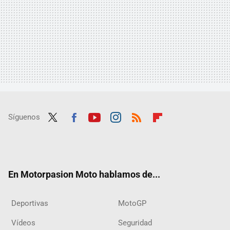
Síguenos
Twit
Fac
Yout
Inst
RSS
Flip
ter
ebo
ube
agra
boar
ok
m
d
En Motorpasion Moto hablamos de...
Deportivas
MotoGP
Vídeos
Seguridad