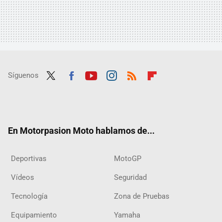
Síguenos
Twit
Fac
Yout
Inst
RSS
Flip
ter
ebo
ube
agra
boar
ok
m
d
En Motorpasion Moto hablamos de...
Deportivas
MotoGP
Vídeos
Seguridad
Tecnología
Zona de Pruebas
Equipamiento
Yamaha