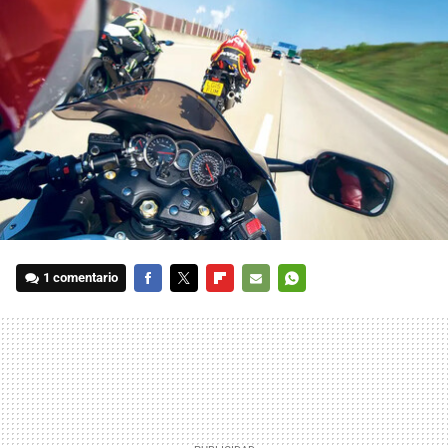
1 comentario
FACEBOOK
TWITTER
FLIPBOARD
E-
WHATSAPP
MAIL