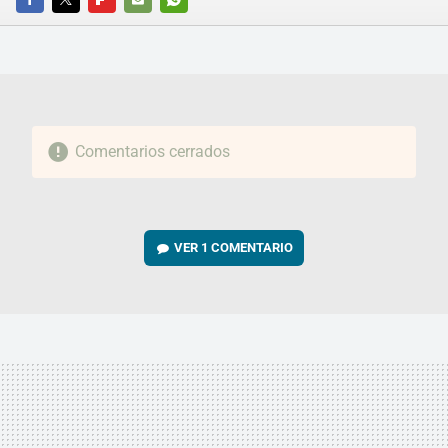
FACEBOOK
TWITTER
FLIPBOARD
E-
WHATSAPP
MAIL
Comentarios cerrados
VER
1 COMENTARIO