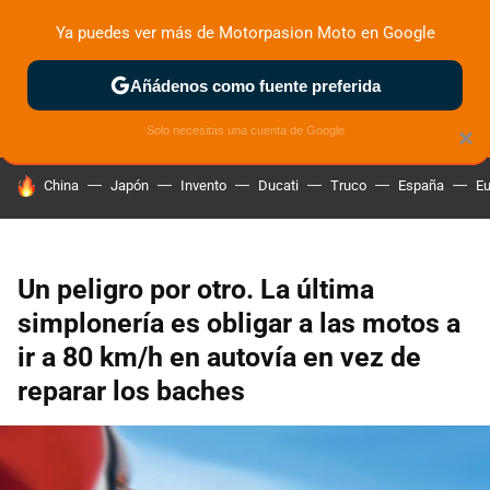
Ya puedes ver más de Motorpasion Moto en Google
ZONA DE PRUEBAS
DEPORTIVAS
MOTOS ELÉCTRICAS
Añádenos como fuente preferida
Solo necesitas una cuenta de Google
×
HOY SE HABLA DE
China
Japón
Invento
Ducati
Truco
España
Eu
Un peligro por otro. La última
simplonería es obligar a las motos a
ir a 80 km/h en autovía en vez de
reparar los baches