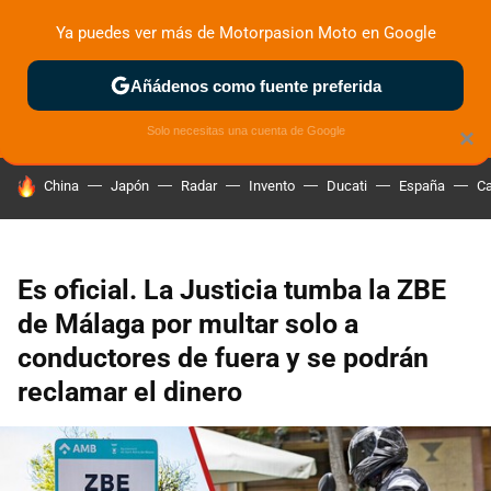
Ya puedes ver más de Motorpasion Moto en Google
ZONA DE PRUEBAS
DEPORTIVAS
MOTOS ELÉCTRICAS
Añádenos como fuente preferida
Solo necesitas una cuenta de Google
×
HOY SE HABLA DE
China
Japón
Radar
Invento
Ducati
España
Ca
Es oficial. La Justicia tumba la ZBE
de Málaga por multar solo a
conductores de fuera y se podrán
reclamar el dinero