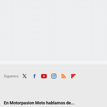
Síguenos
Twit
Fac
Yout
Inst
RSS
Flip
ter
ebo
ube
agra
boar
ok
m
d
En Motorpasion Moto hablamos de...