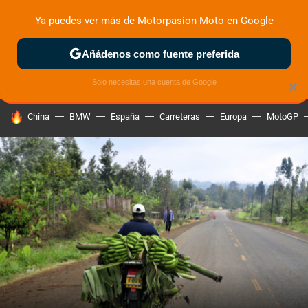
Ya puedes ver más de Motorpasion Moto en Google
ZONA DE PRUEBAS
DEPORTIVAS
MOTOS ELÉCTRICAS
Añádenos como fuente preferida
Solo necesitas una cuenta de Google
×
HOY SE HABLA DE
China
BMW
España
Carreteras
Europa
MotoGP