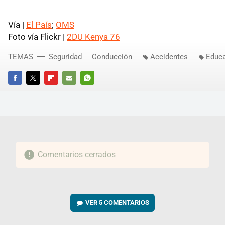
Vía |
El País
;
OMS
Foto vía Flickr |
2DU Kenya 76
TEMAS
Seguridad
Conducción
Accidentes
Educ
FACEBOOK
TWITTER
FLIPBOARD
E-
WHATSAPP
MAIL
Comentarios cerrados
VER
5 COMENTARIOS