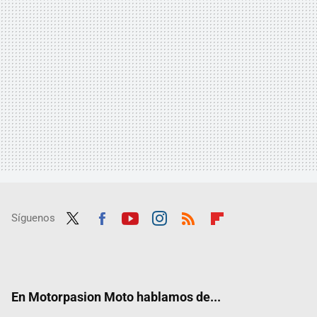
Síguenos
Twit
Fac
Yout
Inst
RSS
Flip
ter
ebo
ube
agra
boar
ok
m
d
En Motorpasion Moto hablamos de...