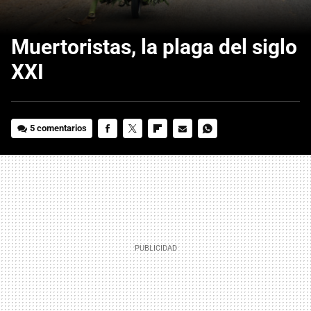
Muertoristas, la plaga del siglo
XXI
5 comentarios
FACEBOOK
TWITTER
FLIPBOARD
E-
WHATSAPP
MAIL