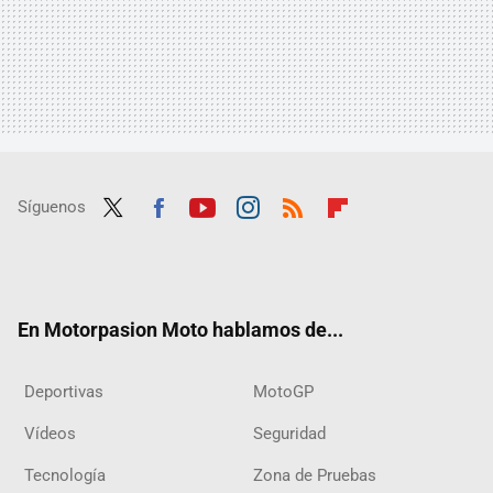
Síguenos
Twit
Fac
Yout
Inst
RSS
Flip
ter
ebo
ube
agra
boar
ok
m
d
En Motorpasion Moto hablamos de...
Deportivas
MotoGP
Vídeos
Seguridad
Tecnología
Zona de Pruebas