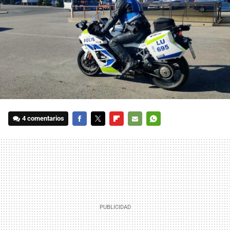
4 comentarios
FACEBOOK
TWITTER
FLIPBOARD
E-
WHATSAPP
MAIL