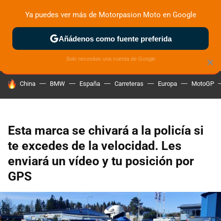
Ya puedes ver más de Motorpasion Moto en Google
ZONA DE PRUEBAS
DEPORTIVAS
MOTOS ELÉCTRICAS
Añádenos como fuente preferida
Solo necesitas una cuenta de Google
×
HOY SE HABLA DE
China
BMW
España
Carreteras
Europa
MotoGP
Esta marca se chivará a la policía si
te excedes de la velocidad. Les
enviará un vídeo y tu posición por
GPS