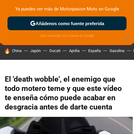
Ya puedes ver más de Motorpasion Moto en Google
ZONA DE PRUEBAS
DEPORTIVAS
MOTOS ELÉCTRICAS
Añádenos como fuente preferida
Solo necesitas una cuenta de Google
×
HOY SE HABLA DE
China
Japón
Ducati
Aprilia
España
Gasolina
El 'death wobble', el enemigo que
todo motero teme y que este vídeo
te enseña cómo puede acabar en
desgracia antes de darte cuenta