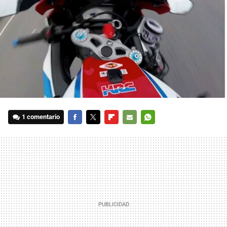
1 comentario
FACEBOOK
TWITTER
FLIPBOARD
E-
WHATSAPP
MAIL