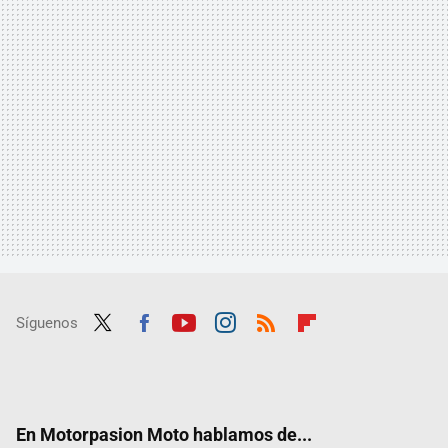
Síguenos
Twit
Fac
Yout
Inst
RSS
Flip
ter
ebo
ube
agra
boar
ok
m
d
En Motorpasion Moto hablamos de...