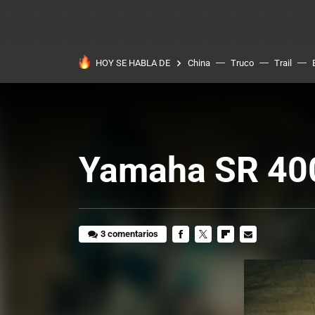
HOY SE HABLA DE
China
Truco
Trail
Yamaha SR 400 
3 comentarios
FACEBOOK
TWITTER
FLIPBOARD
E-
MAIL