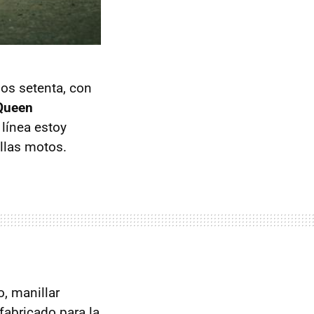
os setenta, con
Queen
línea estoy
ellas motos.
, manillar
fabricado para la