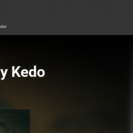
otor
by Kedo