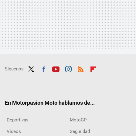
Síguenos
Twit
Fac
Yout
Inst
RSS
Flip
ter
ebo
ube
agra
boar
ok
m
d
En Motorpasion Moto hablamos de...
Deportivas
MotoGP
Vídeos
Seguridad