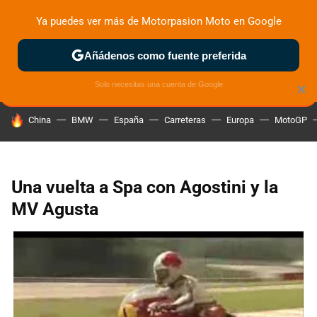
Ya puedes ver más de Motorpasion Moto en Google
ZONA DE PRUEBAS
DEPORTIVAS
MOTOS ELÉCTRICAS
Añádenos como fuente preferida
Solo necesitas una cuenta de Google
×
HOY SE HABLA DE
China
BMW
España
Carreteras
Europa
MotoGP
Una vuelta a Spa con Agostini y la
MV Agusta