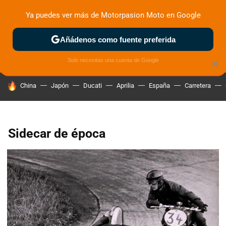
Ya puedes ver más de Motorpasion Moto en Google
ZONA DE PRUEBAS
DEPORTIVAS
MOTOS ELÉCTRICAS
Añádenos como fuente preferida
Solo necesitas una cuenta de Google
×
HOY SE HABLA DE
China
Japón
Ducati
Aprilia
España
Carretera
Sidecar de época