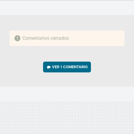
FACEBOOK
TWITTER
FLIPBOARD
E-
WHATSAPP
MAIL
Comentarios cerrados
VER
1 COMENTARIO