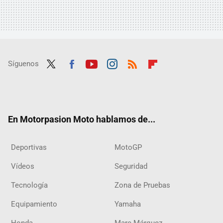
Síguenos
Twit
Fac
Yout
Inst
RSS
Flip
ter
ebo
ube
agra
boar
ok
m
d
En Motorpasion Moto hablamos de...
Deportivas
MotoGP
Vídeos
Seguridad
Tecnología
Zona de Pruebas
Equipamiento
Yamaha