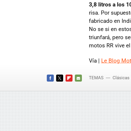
3,8 litros a los
risa. Por supues
fabricado en Ind
No se si en esto
triunfará, pero 
motos RR vive el
Vía |
Le Blog Mo
TEMAS
Clásicas
FACEBOOK
TWITTER
FLIPBOARD
E-
MAIL