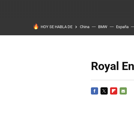
HOY SE HABLA DE
China
BMW
España
Royal En
FACEBOOK
TWITTER
FLIPBOARD
E-
MAIL