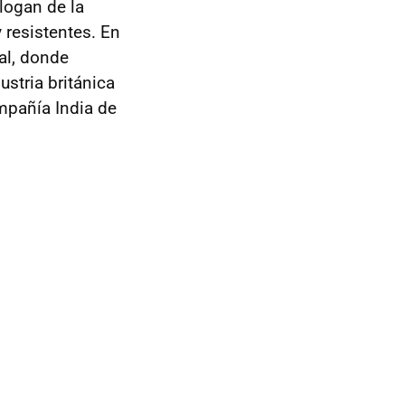
slogan de la
y resistentes. En
al, donde
ustria británica
ompañía India de