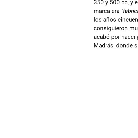
350 y 500 cc, y e
marca era
"fabri
los años cincuen
consiguieron much
acabó por hacer 
Madrás, donde se