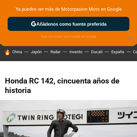
Ya puedes ver más de Motorpasion Moto en Google
ZONA DE PRUEBAS
DEPORTIVAS
MOTOS ELÉCTRICAS
Añádenos como fuente preferida
Solo necesitas una cuenta de Google
×
HOY SE HABLA DE
China
Japón
Radar
Invento
Ducati
España
Ca
Honda RC 142, cincuenta años de
historia