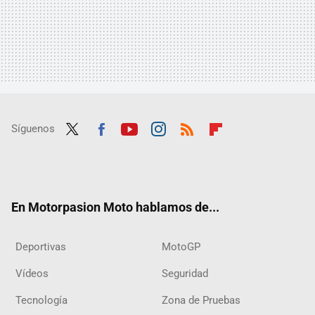
Síguenos
Twit
Fac
Yout
Inst
RSS
Flip
ter
ebo
ube
agra
boar
ok
m
d
En Motorpasion Moto hablamos de...
Deportivas
MotoGP
Vídeos
Seguridad
Tecnología
Zona de Pruebas