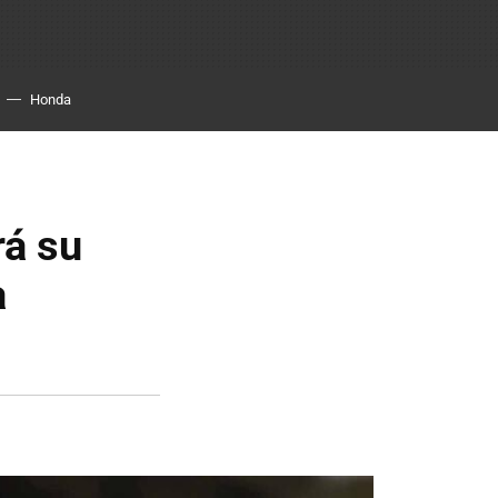
Honda
rá su
a