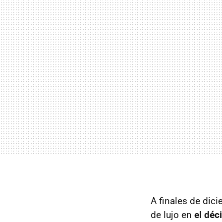
A finales de dic
de lujo en
el déc