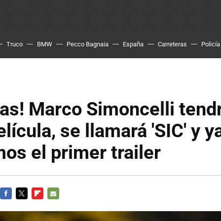
Truco
BMW
Pecco Bagnaia
España
Carreteras
Policía
as! Marco Simoncelli tend
lícula, se llamará 'SIC' y y
s el primer trailer
FACEBOOK
TWITTER
FLIPBOARD
E-
MAIL