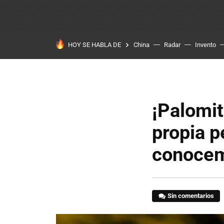
HOY SE HABLA DE
China
Radar
Invento
¡Palomit
propia pe
conocemo
Sin comentarios