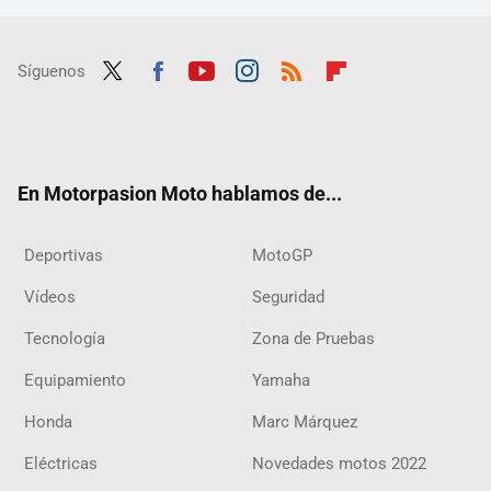
Síguenos
Twit
Fac
Yout
Inst
RSS
Flip
ter
ebo
ube
agra
boar
ok
m
d
En Motorpasion Moto hablamos de...
Deportivas
MotoGP
Vídeos
Seguridad
Tecnología
Zona de Pruebas
Equipamiento
Yamaha
Honda
Marc Márquez
Eléctricas
Novedades motos 2022