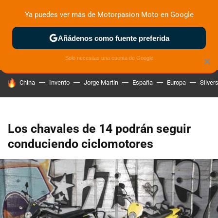
Ya puedes ver más de Motorpasion Moto en Google
ZONA DE PRUEBAS
DEPORTIVAS
MOTOS ELÉCTRICAS
Añádenos como fuente preferida
Solo necesitas una cuenta de Google
×
HOY SE HABLA DE
China
Invento
Jorge Martín
España
Europa
Silver
Los chavales de 14 podrán seguir
conduciendo ciclomotores