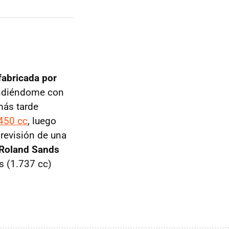
fabricada por
rendiéndome con
más tarde
450 cc
, luego
a revisión de una
Roland Sands
s (1.737 cc)