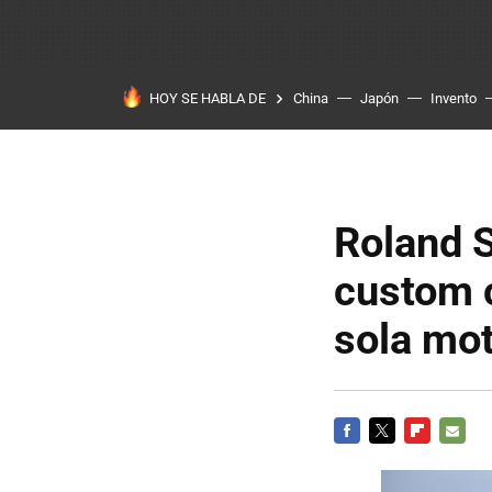
HOY SE HABLA DE
China
Japón
Invento
Roland S
custom 
sola mo
FACEBOOK
TWITTER
FLIPBOARD
E-
MAIL