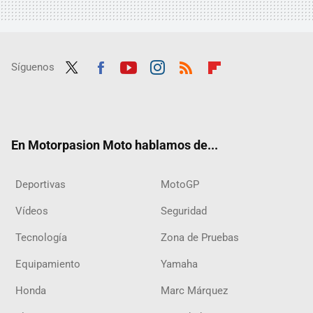
Síguenos
Twit
Fac
Yout
Inst
RSS
Flip
ter
ebo
ube
agra
boar
ok
m
d
En Motorpasion Moto hablamos de...
Deportivas
MotoGP
Vídeos
Seguridad
Tecnología
Zona de Pruebas
Equipamiento
Yamaha
Honda
Marc Márquez