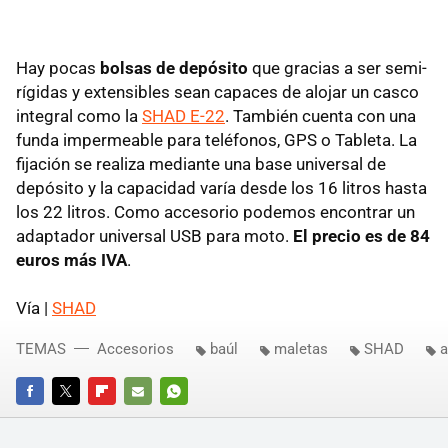
Hay pocas
bolsas de depósito
que gracias a ser semi-
rígidas y extensibles sean capaces de alojar un casco
integral como la
SHAD E-22
. También cuenta con una
funda impermeable para teléfonos, GPS o Tableta. La
fijación se realiza mediante una base universal de
depósito y la capacidad varía desde los 16 litros hasta
los 22 litros. Como accesorio podemos encontrar un
adaptador universal USB para moto.
El precio es de 84
euros más IVA
.
Vía |
SHAD
TEMAS
Accesorios
baúl
maletas
SHAD
a
FACEBOOK
TWITTER
FLIPBOARD
E-
WHATSAPP
MAIL