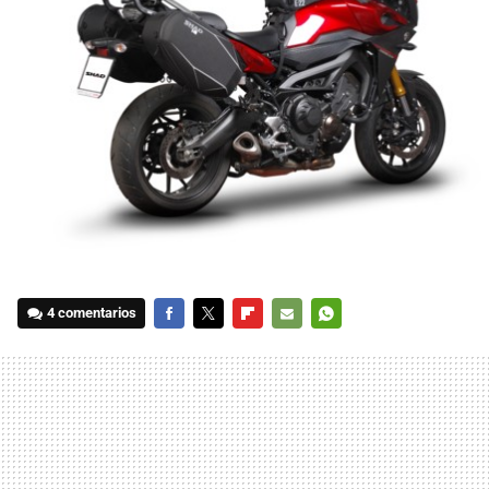
4 comentarios
FACEBOOK
TWITTER
FLIPBOARD
E-
WHATSAPP
MAIL