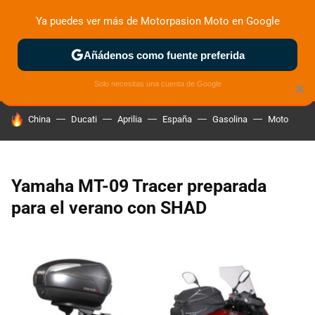
Ya puedes ver más de Motorpasion Moto en Google
ZONA DE PRUEBAS
DEPORTIVAS
MOTOS ELÉCTRICAS
Añádenos como fuente preferida
Solo necesitas una cuenta de Google
×
HOY SE HABLA DE
China
Ducati
Aprilia
España
Gasolina
Moto
Yamaha MT-09 Tracer preparada
para el verano con SHAD