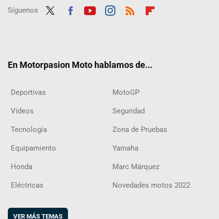
Síguenos
Twit
Fac
Yout
Inst
RSS
Flip
ter
ebo
ube
agra
boar
ok
m
d
En Motorpasion Moto hablamos de...
Deportivas
MotoGP
Vídeos
Seguridad
Tecnología
Zona de Pruebas
Equipamiento
Yamaha
Honda
Marc Márquez
Eléctricas
Novedades motos 2022
VER MÁS TEMAS