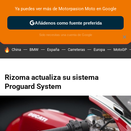
Ya puedes ver más de Motorpasion Moto en Google
MENÚ
NUEVO
Añádenos como fuente preferida
ZONA DE PRUEBAS
DEPORTIVAS
MOTOS ELÉCTRICAS
Solo necesitas una cuenta de Google
×
HOY SE HABLA DE
China
BMW
España
Carreteras
Europa
MotoGP
Rizoma actualiza su sistema
Proguard System