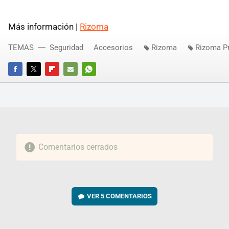
Más información |
Rizoma
TEMAS
Seguridad
Accesorios
Rizoma
Rizoma P
FACEBOOK
TWITTER
FLIPBOARD
E-
WHATSAPP
MAIL
Comentarios cerrados
VER
5 COMENTARIOS