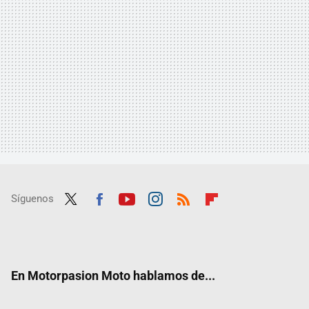
Síguenos
Twit
Fac
Yout
Inst
RSS
Flip
ter
ebo
ube
agra
boar
ok
m
d
En Motorpasion Moto hablamos de...