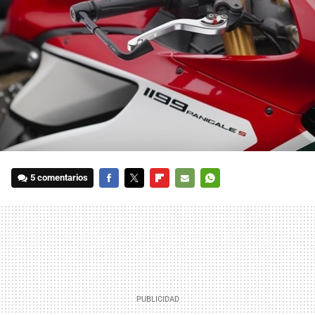
5 comentarios
FACEBOOK
TWITTER
FLIPBOARD
E-
WHATSAPP
MAIL