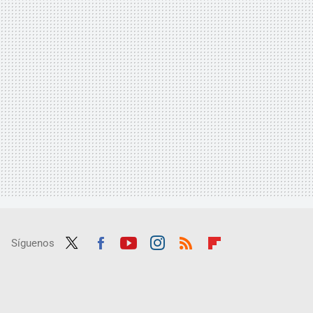
Síguenos
Twit
Fac
Yout
Inst
RSS
Flip
ter
ebo
ube
agra
boar
ok
m
d