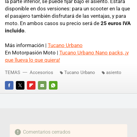
la parte inferior, se puede fijar bajo el asiento. Estará
disponible en dos versiones: para un scooter en la que
el pasajero también disfrutará de las ventajas, y para
moto. En ambos casos su precio será de
25 euros IVA
incluido
.
Más información |
Tucano Urbano
En Motorpasión Moto |
Tucano Urbano Nano packs, ¡y
que llueva lo que quiera!
TEMAS
Accesorios
Tucano Urbano
asiento
FACEBOOK
TWITTER
FLIPBOARD
E-
WHATSAPP
MAIL
Comentarios cerrados