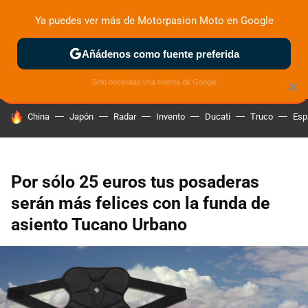
Ya puedes ver más de Motorpasion Moto en Google
ZONA DE PRUEBAS
DEPORTIVAS
MOTOS ELÉCTRICAS
Añádenos como fuente preferida
Solo necesitas una cuenta de Google
×
HOY SE HABLA DE
China
Japón
Radar
Invento
Ducati
Truco
Esp
Por sólo 25 euros tus posaderas
serán más felices con la funda de
asiento Tucano Urbano