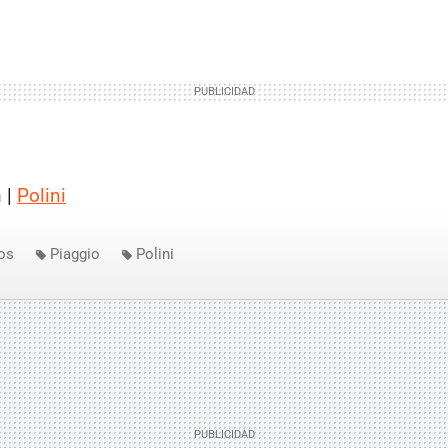
 |
Polini
os
Piaggio
Polini