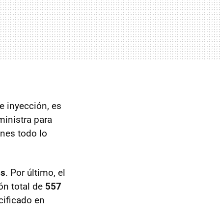
 inyección, es
ministra para
ones todo lo
os
. Por último, el
ón total de
557
cificado en