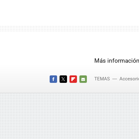
Más información
TEMAS
Accesori
FACEBOOK
TWITTER
FLIPBOARD
E-
MAIL