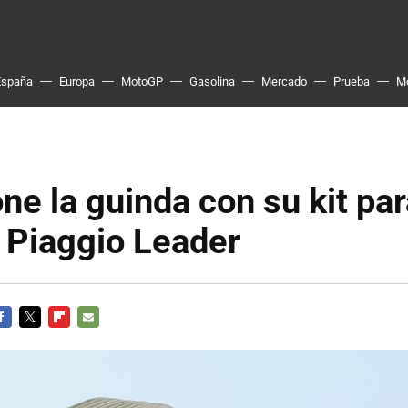
España
Europa
MotoGP
Gasolina
Mercado
Prueba
M
one la guinda con su kit par
 Piaggio Leader
ACEBOOK
TWITTER
FLIPBOARD
E-
MAIL