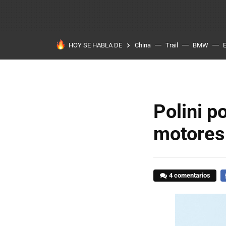
HOY SE HABLA DE
China
Trail
BMW
Polini p
motores
4 comentarios
F