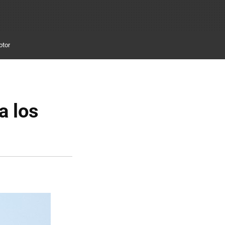
otor
a los